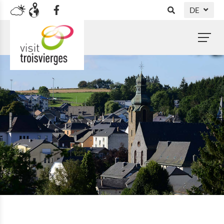
DE
NL
FR
EN