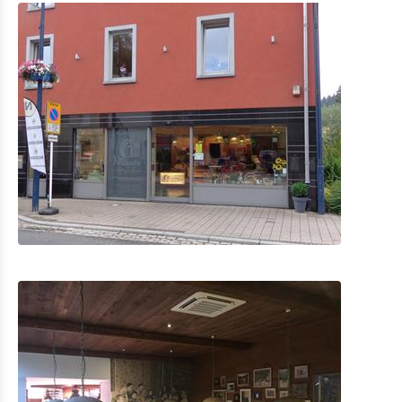
Eat & Sleep
Restaurants
Cafés und Imbisse
Unterkünfte mit Verpflegung
Privatunterkünfte
Weitere
Agenda
News