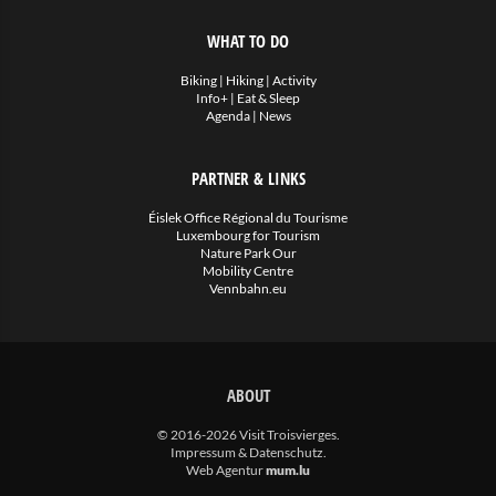
WHAT TO DO
Biking
|
Hiking
|
Activity
Info+
|
Eat & Sleep
Agenda
|
News
PARTNER & LINKS
Éislek Office Régional du Tourisme
Luxembourg for Tourism
Nature Park Our
Mobility Centre
Vennbahn.eu
ABOUT
© 2016-2026 Visit Troisvierges.
Impressum & Datenschutz
.
Web Agentur
mum.lu