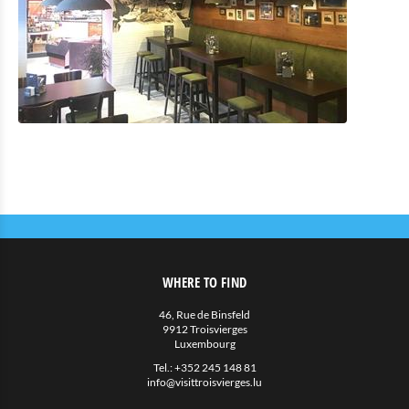
WHERE TO FIND
46, Rue de Binsfeld
9912 Troisvierges
Luxembourg
Tel.:
+352 245 148 81
info@visittroisvierges.lu