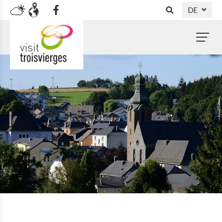
DE
NL
FR
EN