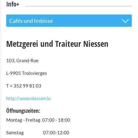
Info+
Cafés und Imbisse
Tourist Info
Metzgerei und Traiteur Niessen
Sehenswürdigkeiten
103, Grand-Rue
Naturpark Our
L-9905 Troisvierges
Kultur & Museen
T + 352 99 81 03
Shopping
http://www.niessen.lu
Mobilität in Troisvierges
Öffnungszeiten:
Fahrrad Vermietung
Montag - Freitag 07:00 - 18:00
Indoor Aktivitäten
Samstag 07:00-12:00