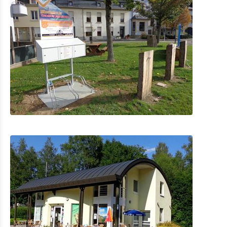
Fahrrad Vermietung
Indoor Aktivitäten
Eat & Sleep
Agenda
News