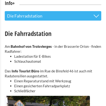
Info+
Die Fahrradstation
Tourist Info
Die Fahrradstation
Tourist Info Troisvierges
Die Fahrradstation
Am
Bahnhof von Troisvierges
- in der Brasserie Orion - finden
Radfahrer:
Sehenswürdigkeiten
Ladestation für E-Bikes
Schlauchautomat
Naturpark Our
Das
Info Tourist Büro
im
Rue de Binsfeld 46
ist auch mit
Kultur & Museen
Radutensilien ausgestattet.
Einen Reparaturstand mit Werkzeug
Shopping
Einen gesicherten Fahrradparkplatz
Schließfächer
Mobilität in Troisvierges