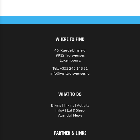
WHERE TO FIND
46, Rue de Binsfeld
9912 Troisvierges
Luxembourg
Tel.:
+352 245 148 81
info@visittroisvierges.lu
WHAT TO DO
Biking
|
Hiking
|
Activity
Info+
|
Eat & Sleep
Agenda
|
News
PARTNER & LINKS