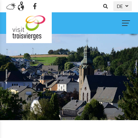
DE
NL
FR
EN