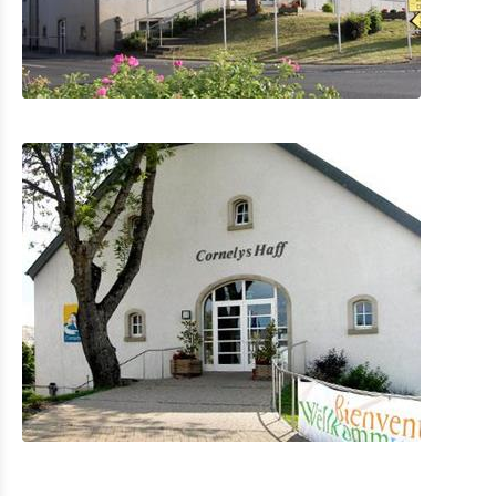
Mobilität in Troisvierges
Fahrrad Vermietung
Indoor Aktivitäten
Eat & Sleep
Agenda
News