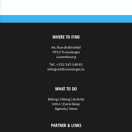
WHERE TO FIND
46, Rue de Binsfeld
9912 Troisvierges
Luxembourg
Tel.:
+352 245 148 81
info@visittroisvierges.lu
WHAT TO DO
Biking
|
Hiking
|
Activity
Info+
|
Eat & Sleep
Agenda
|
News
PARTNER & LINKS