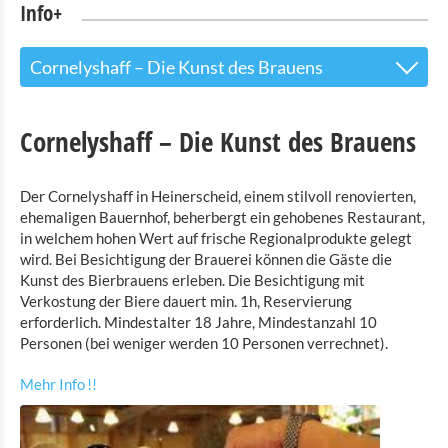
Info+
Cornelyshaff – Die Kunst des Brauens
Tourist Info
Cornelyshaff – Die Kunst des Brauens
Sehenswürdigkeiten
Der Cornelyshaff in Heinerscheid, einem stilvoll renovierten,
Naturpark Our
ehemaligen Bauernhof, beherbergt ein gehobenes Restaurant,
in welchem hohen Wert auf frische Regionalprodukte gelegt
Kultur & Museen
wird. Bei Besichtigung der Brauerei können die Gäste die
Kunst des Bierbrauens erleben. Die Besichtigung mit
Landmuseum Binsfeld
Verkostung der Biere dauert min. 1h, Reservierung
Robbesscheier - das lebendige Museum
erforderlich. Mindestalter 18 Jahre, Mindestanzahl 10
Personen (bei weniger werden 10 Personen verrechnet).
Ausstellung von Modellbauten von Luxemburger
Burgen Clervaux
Mehr Info !!
The Family of Man
Spielzeugmuseum Clervaux