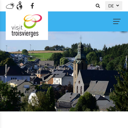
DE
NL
FR
EN