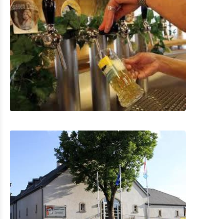
Museum der Ardennenschlacht Clervaux
Rackésmillen - industrielles Erbe
Cornelyshaff – Die Kunst des Brauens
General Patton Memorial Museum Ettelbrück
Museum der Ardennenschlacht 1944-1945 Wiltz
Nationales Museum mit Mikrobrauerei und Gerberei
Wiltz
Victor Hugo Haus Literatur Museum
Geschichtsmuseum der Stadt Vianden
Geschichtsmuseum der Brauerei Diekirch
Nationalmuseum der Militärgeschichte
Museum der Poststation und Museum für
Schreibutensilien
Museum der Wassermühle
Shopping