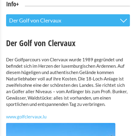
Info+
Der Golf von Clervaux
Tourist Info
Der Golf von Clervaux
Sehenswürdigkeiten
Der Golfparcours von Clervaux wurde 1989 gegründet und
Naturpark Our
befindet sich im Herzen der luxemburgischen Ardennen. Auf
Das Haus des Naturpark Our in Hosingen
diesem hügeligen und authentischen Gelände kommen
Naturliebhaber voll auf ihre Kosten. Die 18-Loch-Anlage ist
Die Ausstellung „The Family of Man“ in Clervaux
zweifelsohne eine der schönsten des Landes. Sie richtet sich
Die Burg Vianden
an Golfer aller Niveaus – vom Anfänger bis zum Profi. Bunker,
Gewässer, Waldstücke: alles ist vorhanden, um einen
Das Kloster in Cinqfontaines
sportlichen und entspannenden Tag zu verbringen.
Das Landmuseum in Binsfeld
www.golfclervaux.lu
Die Kupfermine in Stolzembourg
Die Abtei in Clervaux