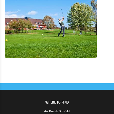
Der Golf von Clervaux
Das AquaNat’Our in Hosingen
Park Sënnesräich Lullange
Kultur & Museen
Shopping
Mobilität in Troisvierges
Fahrrad Vermietung
Indoor Aktivitäten
Eat & Sleep
Agenda
WHERE TO FIND
News
46, Rue de Binsfeld