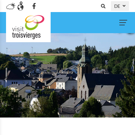
DE
NL
FR
EN