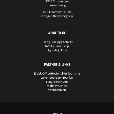
9912 Troisvierges
Luxembourg
Tel.:
+352 245 148 81
info@visittroisvierges.lu
WHAT TO DO
Biking
|
Hiking
|
Activity
Info+
|
Eat & Sleep
Agenda
|
News
PARTNER & LINKS
Éislek Office Régional du Tourisme
Luxembourg for Tourism
Nature Park Our
Mobility Centre
Vennbahn.eu