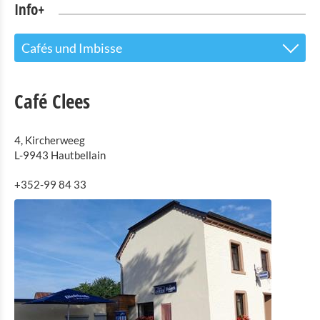
Info+
Cafés und Imbisse
Tourist Info
Café Clees
Sehenswürdigkeiten
4, Kircherweeg
Naturpark Our
L-9943 Hautbellain
Kultur & Museen
+352-99 84 33
Shopping
Mobilität in Troisvierges
Fahrrad Vermietung
Indoor Aktivitäten