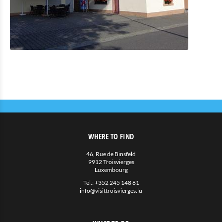
Eat & Sleep
Restaurants
Cafés und Imbisse
Unterkünfte mit Verpflegung
Privatunterkünfte
Weitere
Agenda
News
WHERE TO FIND
46, Rue de Binsfeld
9912 Troisvierges
Luxembourg
Tel.:
+352 245 148 81
info@visittroisvierges.lu