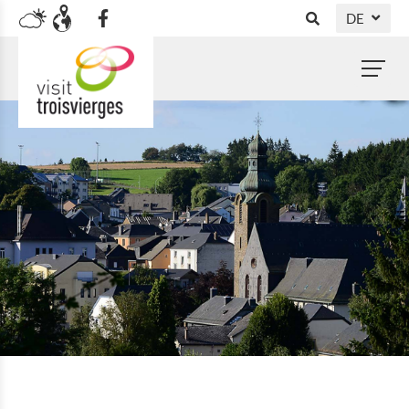
DE
NL
FR
EN