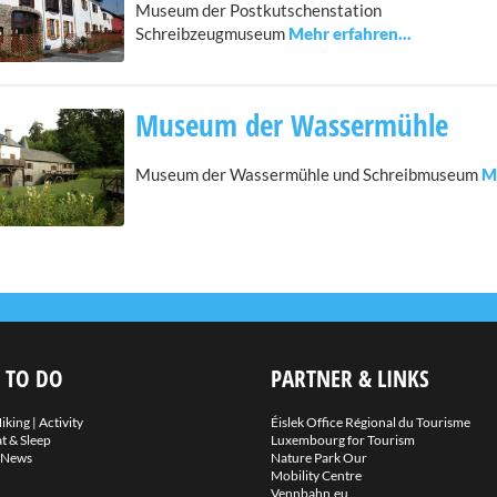
Museum der Postkutschenstation
Schreibzeugmuseum
Museum der Wassermühle
Museum der Wassermühle und Schreibmuseum
 TO DO
PARTNER & LINKS
iking
|
Activity
Éislek Office Régional du Tourisme
t & Sleep
Luxembourg for Tourism
News
Nature Park Our
Mobility Centre
Vennbahn.eu