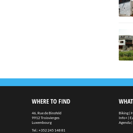
WHERE TO FIND
WHAT
46, Rue de Binsfeld
Biking
|
H
9912 Troisvierges
Info+
|
Ea
Luxembourg
Agenda
|
Tel.:
+352 245 148 81