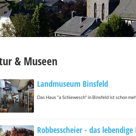
tur & Museen
Landmuseum Binsfeld
Das Haus "a Schiewesch" in Binsfeld ist schon meh
Robbesscheier - das lebendig