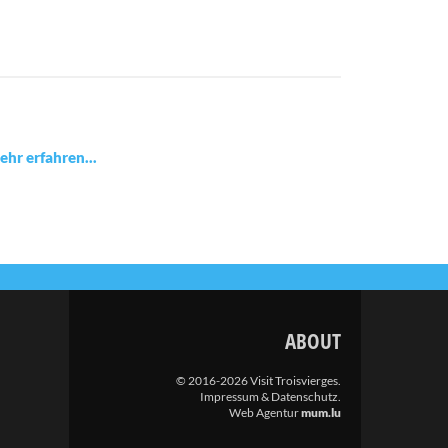
ABOUT
© 2016-2026 Visit Troisvierges.
Impressum & Datenschutz
.
Web Agentur
mum.lu