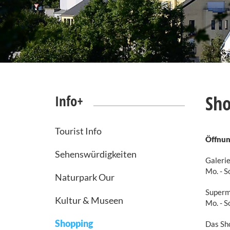
Sho
Info+
Tourist Info
Öffnun
Sehenswürdigkeiten
Galerie
Mo. - S
Naturpark Our
Superm
Kultur & Museen
Mo. - S
Shopping
Das Sho