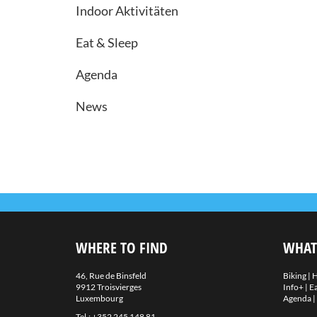
Indoor Aktivitäten
Eat & Sleep
Agenda
News
WHERE TO FIND
WHAT
46, Rue de Binsfeld
Biking
|
H
9912 Troisvierges
Info+
|
Ea
Luxembourg
Agenda
|
Tel.:
+352 245 148 81