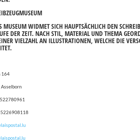
EIBZEUGMUSEUM
ES MUSEUM WIDMET SICH HAUPTSÄCHLICH DEN SCHREI
UFE DER ZEIT. NACH STIL, MATERIAL UND THEMA GEO
INER VIELZAHL AN ILLUSTRATIONEN, WELCHE DIE VER
ITET.
 164
 Asselborn
+3522780961
+35226908118
laispostal.lu
aispostal.lu