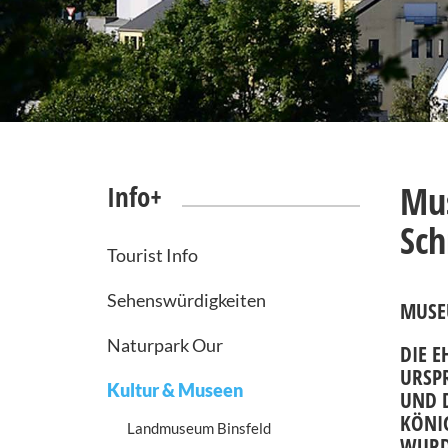
Mus
Info+
Sch
Tourist Info
Sehenswürdigkeiten
MUSE
Naturpark Our
DIE E
URSPR
Kultur & Museen
UND D
KÖNI
Landmuseum Binsfeld
WURD