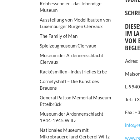
Robbesscheier - das lebendige
Museum
SCHR
Ausstellung von Modellbauten von
DIES
Luxemburger Burgen Clervaux
IM LA
The Family of Man
VON E
Spielzeugmuseum Clervaux
BEGLE
Museum der Ardennenschlacht
Adres:
Clervaux
Rackésmillen - industrielles Erbe
Maison
Cornelyshaff – Die Kunst des
L-9940
Brauens
General Patton Memorial Museum
Tel.: 
Ettelbrück
Fax: 
Museum der Ardennenschlacht
1944-1945 Wiltz
info@re
Nationales Museum mit
Mikrobrauerei und Gerberei Wiltz
www.rel