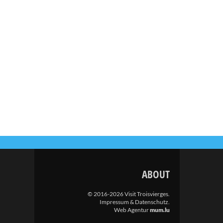
ABOUT
© 2016-2026 Visit Troisvierges.
Impressum & Datenschutz
.
Web Agentur
mum.lu