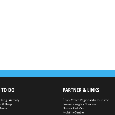
 TO DO
PARTNER & LINKS
iking
|
Activity
Éislek Office Régional du Tourisme
t & Sleep
Luxembourg for Tourism
News
Nature Park Our
Mobility Centre