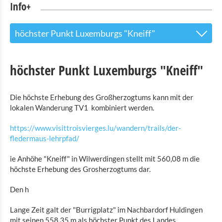
Info+
höchster Punkt Luxemburgs "Kneiff"
Tourist Info
höchster Punkt Luxemburgs "Kneiff"
Sehenswürdigkeiten
Die höchste Erhebung des Großherzogtums kann mit der
Naturpark Our
lokalen Wanderung TV1 kombiniert werden.
Kultur & Museen
https://www.visittroisvierges.lu/wandern/trails/der-
fledermaus-lehrpfad/
Shopping
ie Anhöhe "Kneiff" in Wilwerdingen stellt mit 560,08 m die
Mobilität in Troisvierges
höchste Erhebung des Grosherzogtums dar.
Fahrrad Vermietung
Den h
Indoor Aktivitäten
Lange Zeit galt der "Burrigplatz" im Nachbardorf Huldingen
mit seinen 558,35 m als höchster Punkt des Landes.