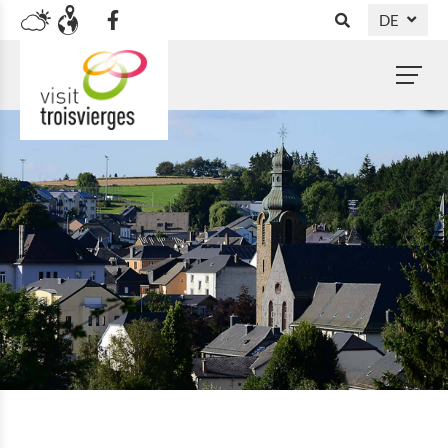
DE
NL
FR
EN