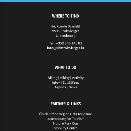
WHERE TO FIND
46, Rue de Binsfeld
9912 Troisvierges
Luxembourg
Tel.:
+352 245 148 81
info@visittroisvierges.lu
WHAT TO DO
Biking
|
Hiking
|
Activity
Info+
|
Eat & Sleep
Agenda
|
News
PARTNER & LINKS
Éislek Office Régional du Tourisme
Luxembourg for Tourism
Nature Park Our
Mobility Centre