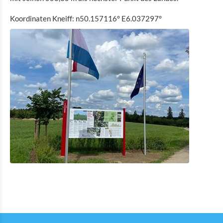
Eat & Sleep
Koordinaten Kneiff: n50.157116° E6.037297°
Agenda
News
höchster Punkt Luxemburgs "Kneiff"
Fahrradservicestation
E-bike t´Our "Looss d´Kierch am Duerf"
Sentier des Passeurs "rundum erneuert"
Video Mäin Éisleck
RTL Reportage Vakanz Doheem
Radio 110,7 Lëtzebuerg Entdecken Summer Edition
Info Point "Vennbahn"