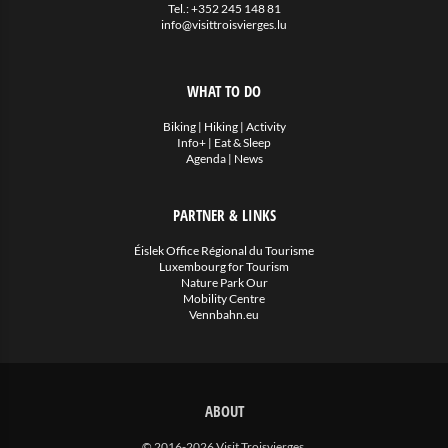
Tel.:
+352 245 148 81
info@visittroisvierges.lu
WHAT TO DO
Biking
|
Hiking
|
Activity
Info+
|
Eat & Sleep
Agenda
|
News
PARTNER & LINKS
Éislek Office Régional du Tourisme
Luxembourg for Tourism
Nature Park Our
Mobility Centre
Vennbahn.eu
ABOUT
© 2016-2026 Visit Troisvierges.