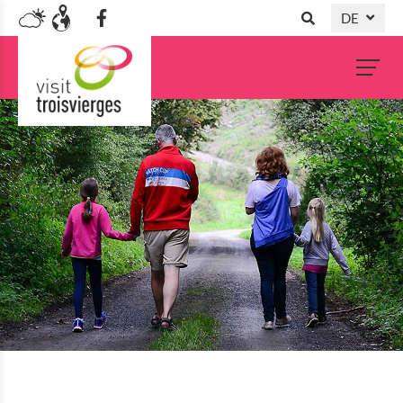
DE
NL
FR
EN