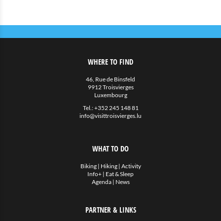
WHERE TO FIND
46, Rue de Binsfeld
9912 Troisvierges
Luxembourg
Tel.:
+352 245 148 81
info@visittroisvierges.lu
WHAT TO DO
Biking
|
Hiking
|
Activity
Info+
|
Eat & Sleep
Agenda
|
News
PARTNER & LINKS