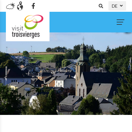
DE
NL
FR
EN