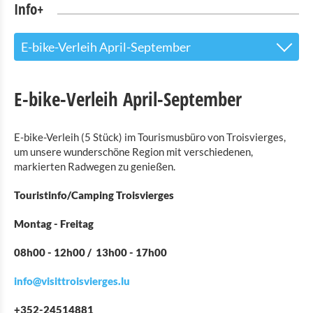
Info+
E-bike-Verleih April-September
Tourist Info
E-bike-Verleih April-September
Sehenswürdigkeiten
E-bike-Verleih (5 Stück) im Tourismusbüro von Troisvierges,
Naturpark Our
um unsere wunderschöne Region mit verschiedenen,
markierten Radwegen zu genießen.
Kultur & Museen
Touristinfo/Camping Troisvierges
Shopping
Montag - Freitag
Mobilität in Troisvierges
08h00 - 12h00 / 13h00 - 17h00
Fahrrad Vermietung
info@visittroisvierges.lu
Indoor Aktivitäten
+352-24514881