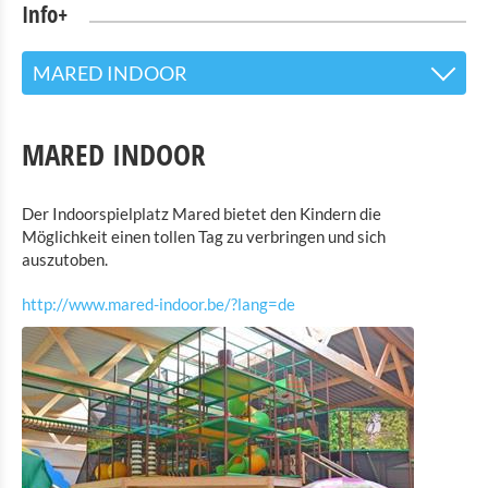
Info+
MARED INDOOR
Tourist Info
MARED INDOOR
Sehenswürdigkeiten
Der Indoorspielplatz Mared bietet den Kindern die
Naturpark Our
Möglichkeit einen tollen Tag zu verbringen und sich
auszutoben.
Kultur & Museen
http://www.mared-indoor.be/?lang=de
Shopping
Mobilität in Troisvierges
Fahrrad Vermietung
Indoor Aktivitäten