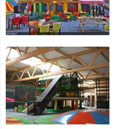
Park Sënnesräich
MIGO
ALL IN FAMILY FUN CENTER
MARED INDOOR
ActionCenter
Eat & Sleep
Agenda
News