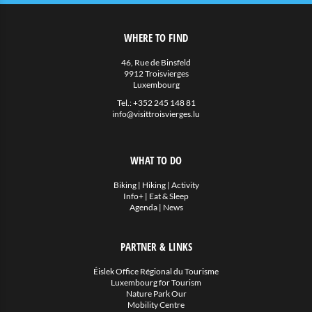
WHERE TO FIND
46, Rue de Binsfeld
9912 Troisvierges
Luxembourg
Tel.:
+352 245 148 81
info@visittroisvierges.lu
WHAT TO DO
Biking
|
Hiking
|
Activity
Info+
|
Eat & Sleep
Agenda
|
News
PARTNER & LINKS
Éislek Office Régional du Tourisme
Luxembourg for Tourism
Nature Park Our
Mobility Centre