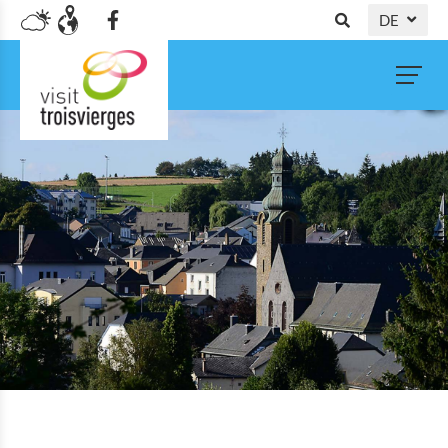
DE
NL
FR
EN