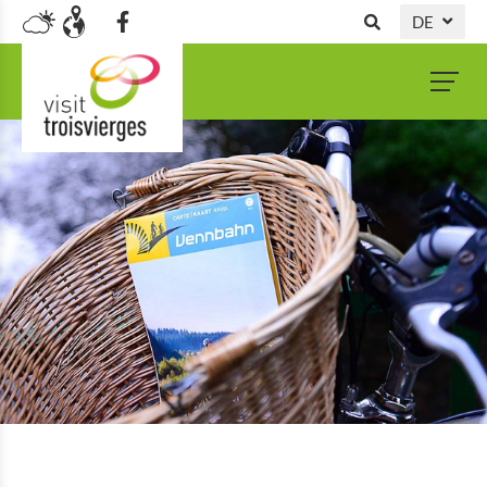
DE
NL
FR
EN