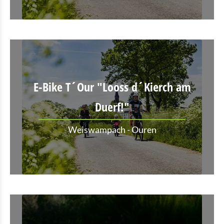
E-Bike T´Our "Looss d´Kierch am
Duerf!"
Weiswampach - Ouren