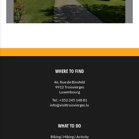
WHERE TO FIND
46, Rue de Binsfeld
9912 Troisvierges
Luxembourg
Tel.:
+352 245 148 81
info@visittroisvierges.lu
WHAT TO DO
Biking
|
Hiking
|
Activity