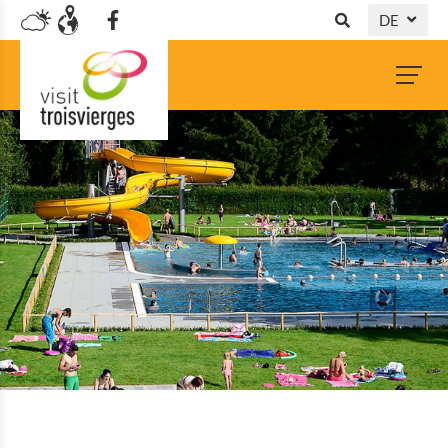
DE
NL
FR
EN