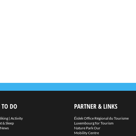
 TO DO
PARTNER & LINKS
iking
|
Activity
Éislek Office Régional du Tourisme
t & Sleep
Luxembourg for Tourism
News
Nature Park Our
Mobility Centre