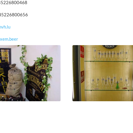
 +35226800468
+35226800656
vh.lu
xem.beer