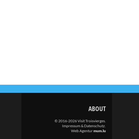
ABOUT
© 2016-2026 Visit Troisvierges.
Impressum & Datenschutz
.
Web Agentur
mum.lu