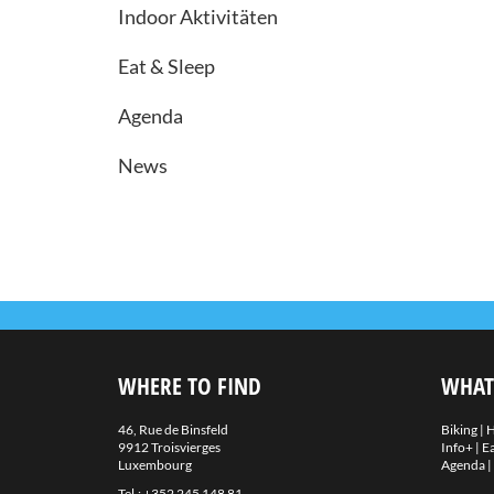
Indoor Aktivitäten
Eat & Sleep
Agenda
News
WHERE TO FIND
WHAT
46, Rue de Binsfeld
Biking
|
H
9912 Troisvierges
Info+
|
Ea
Luxembourg
Agenda
|
Tel.:
+352 245 148 81