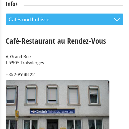
Info+
Cafés und Imbisse
Tourist Info
Café-Restaurant au Rendez-Vous
Sehenswürdigkeiten
6, Grand-Rue
Naturpark Our
L-9905 Troisvierges
Kultur & Museen
+352-99 88 22
Shopping
Mobilität in Troisvierges
Fahrrad Vermietung
Indoor Aktivitäten