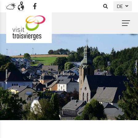
DE
NL
FR
EN