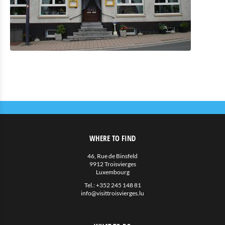
Eat & Sleep
Restaurants
Cafés und Imbisse
Unterkünfte mit Verpflegung
Privatunterkünfte
Weitere
Agenda
News
WHERE TO FIND
46, Rue de Binsfeld
9912 Troisvierges
Luxembourg
Tel.:
+352 245 148 81
info@visittroisvierges.lu