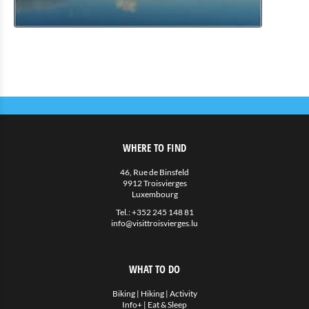
Eat & Sleep
Restaurants
Cafés und Imbisse
Unterkünfte mit Verpflegung
Privatunterkünfte
Weitere
WHERE TO FIND
Agenda
46, Rue de Binsfeld
9912 Troisvierges
News
Luxembourg
Tel.:
+352 245 148 81
info@visittroisvierges.lu
WHAT TO DO
Biking
|
Hiking
|
Activity
Info+
|
Eat & Sleep