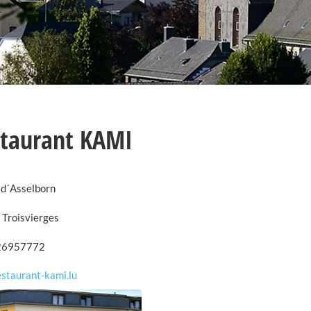
taurant KAMI
 d´Asselborn
 Troisvierges
26957772
staurant-kami.lu