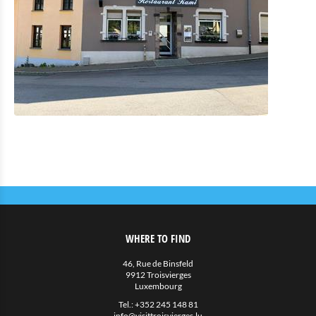
Eat & Sleep
Restauration
Petite restauration
Hébergements avec restauration
Hébergements privés
Autres
Agenda
Actualités
WHERE TO FIND
46, Rue de Binsfeld
9912 Troisvierges
Luxembourg
Tel.:
+352 245 148 81
info@visittroisvierges.lu