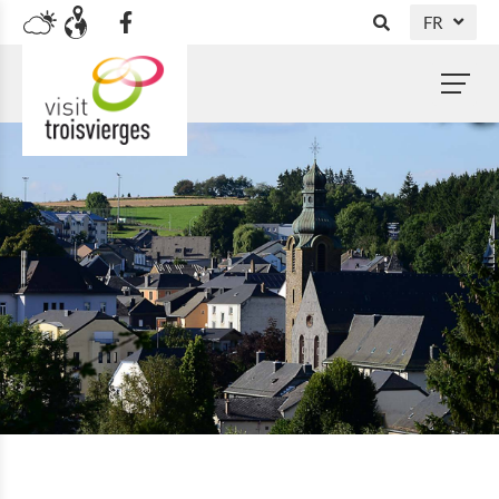
FR
DE
NL
EN