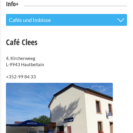
Info+
Cafés und Imbisse
Tourist Info
Café Clees
Sehenswürdigkeiten
4, Kircherweeg
Naturpark Our
L-9943 Hautbellain
Kultur & Museen
+352-99 84 33
Shopping
Mobilität in Troisvierges
Fahrrad Vermietung
Indoor Aktivitäten