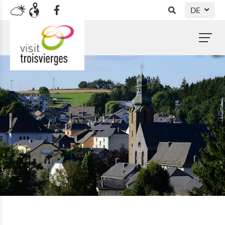
DE
NL
FR
EN