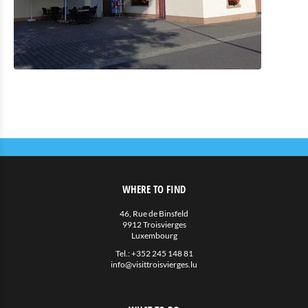
Eat & Sleep
Restaurants
Cafés und Imbisse
Unterkünfte mit Verpflegung
Privatunterkünfte
Weitere
Agenda
News
WHERE TO FIND
46, Rue de Binsfeld
9912 Troisvierges
Luxembourg
Tel.:
+352 245 148 81
info@visittroisvierges.lu