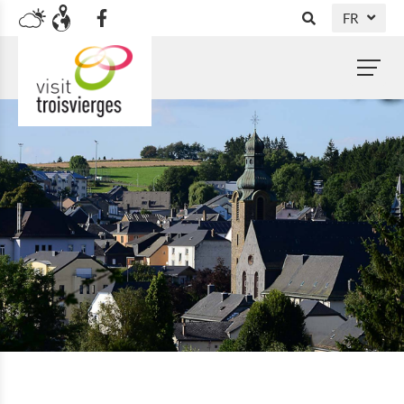
FR
DE
NL
EN