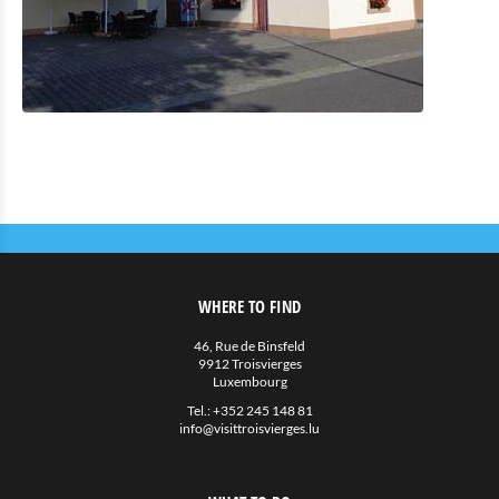
Eat & Sleep
Restauration
Petite restauration
Hébergements avec restauration
Hébergements privés
Autres
Agenda
Actualités
WHERE TO FIND
46, Rue de Binsfeld
9912 Troisvierges
Luxembourg
Tel.:
+352 245 148 81
info@visittroisvierges.lu