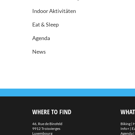
Indoor Aktivitäten
Eat & Sleep
Agenda
News
WHERE TO FIND
WHAT
46, Rue de Binsfeld
Biking
|
H
9912 Troisvierges
Info+
|
Ea
Luxembourg
Agenda
|