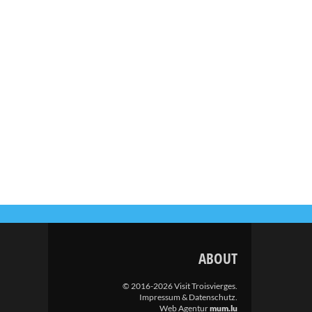
ABOUT
© 2016-2026 Visit Troisvierges.
Impressum & Datenschutz
.
Web Agentur
mum.lu