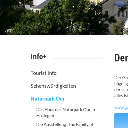
Der
Info+
Tourist Info
Der Go
hügelig
Sehenswürdigkeiten
der sch
alles i
Naturpark Our
www.go
Das Haus des Naturpark Our in
Hosingen
Die Ausstellung „The Family of