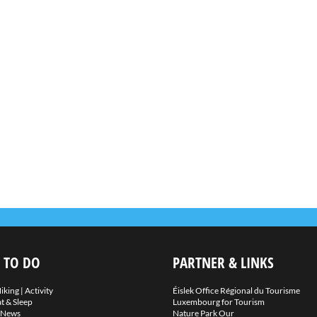
 TO DO
PARTNER & LINKS
iking
|
Activity
Éislek Office Régional du Tourisme
t & Sleep
Luxembourg for Tourism
News
Nature Park Our