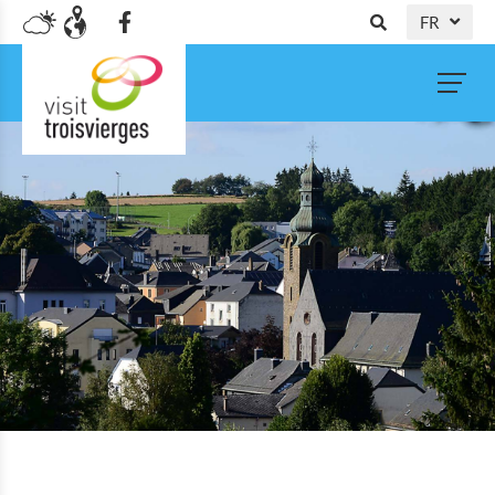
FR
DE
NL
EN