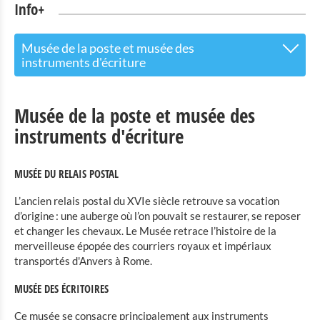
Info+
Musée de la poste et musée des
instruments d'écriture
Le centre d’accueil pour les visiteurs
Musée de la poste et musée des
Attractions touristiques
instruments d'écriture
Parc Naturel de l'Our
MUSÉE DU RELAIS POSTAL
Culture & musées
L’ancien relais postal du XVIe siècle retrouve sa vocation
d’origine : une auberge où l’on pouvait se restaurer, se reposer
Musée rural Binsfeld
et changer les chevaux. Le Musée retrace l’histoire de la
Robbesscheier - le musée vivant
merveilleuse épopée des courriers royaux et impériaux
Exposition de maquettes de châteaux luxembourgeois
transportés d'Anvers à Rome.
Clervaux
MUSÉE DES ÉCRITOIRES
The Family of Man
Ce musée se consacre principalement aux instruments
Musée du Jouet Clervaux