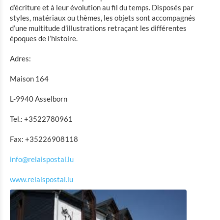
d’écriture et à leur évolution au fil du temps. Disposés par
Musée de la bataille des Ardennes Clervaux
styles, matériaux ou thèmes, les objets sont accompagnés
d’une multitude d’illustrations retraçant les différentes
Rackésmillen - héritage industriel
époques de l’histoire.
Cornelyshaff - l'art du brassage
Adres:
General Patton Memorial Museum Ettelbrück
Musée de la bataille des Ardennes 1944-1945 Wiltz
Maison 164
Musée national avec microbrasserie et tannerie Wiltz
L-9940 Asselborn
Musée de la littérature de Victor Hugo
Tel.: +3522780961
Musée d'histoire de la ville Vianden
Musée d'histoire de la brasserie Diekirch
Fax: +35226908118
Musée national d'histoire militaire
info@relaispostal.lu
Musée de la poste et musée des instruments
d'écriture
www.relaispostal.lu
Musée du moulin à eau
Shopping