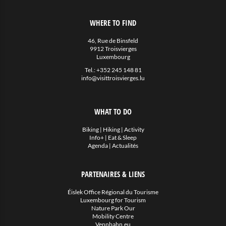
WHERE TO FIND
46, Rue de Binsfeld
9912 Troisvierges
Luxembourg
Tel.:
+352 245 148 81
info@visittroisvierges.lu
WHAT TO DO
Biking
|
Hiking
|
Activity
Info+
|
Eat & Sleep
Agenda
|
Actualités
PARTENAIRES & LIENS
Éislek Office Régional du Tourisme
Luxembourg for Tourism
Nature Park Our
Mobility Centre
Vennbahn.eu