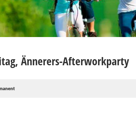
itag, Ännerers-Afterworkparty
manent