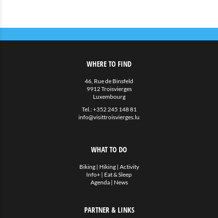
WHERE TO FIND
46, Rue de Binsfeld
9912 Troisvierges
Luxembourg
Tel.:
+352 245 148 81
info@visittroisvierges.lu
WHAT TO DO
Biking
|
Hiking
|
Activity
Info+
|
Eat & Sleep
Agenda
|
News
PARTNER & LINKS