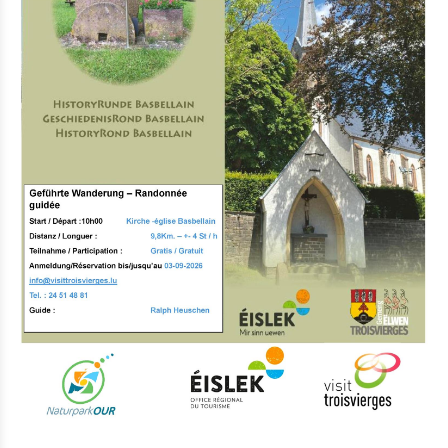
Eat & Sleep
Agenda
Hiking
Biking
Verschiedenes
News