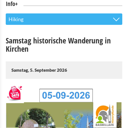
Info+
Hiking
Tourist Info
Samstag historische Wanderung in
Sehenswürdigkeiten
Kirchen
Naturpark Our
Kultur & Museen
Samstag, 5. September 2026
Shopping
Mobilität in Troisvierges
Fahrrad Vermietung
Indoor Aktivitäten