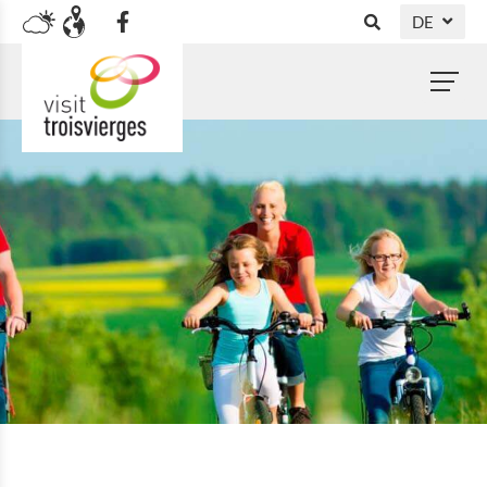
DE
NL
FR
EN