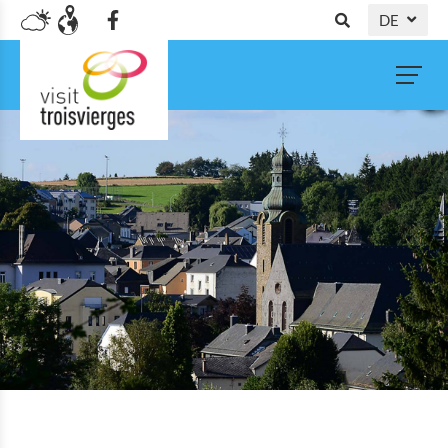
DE
NL
FR
EN