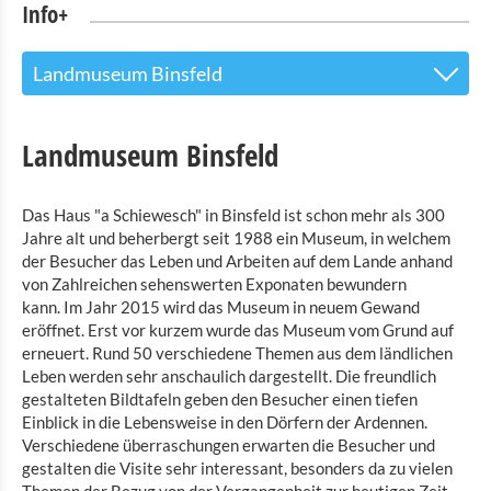
Info+
Landmuseum Binsfeld
Tourist Info
Landmuseum Binsfeld
Sehenswürdigkeiten
Das Haus "a Schiewesch" in Binsfeld ist schon mehr als 300
Naturpark Our
Jahre alt und beherbergt seit 1988 ein Museum, in welchem
der Besucher das Leben und Arbeiten auf dem Lande anhand
Kultur & Museen
von Zahlreichen sehenswerten Exponaten bewundern
kann.
Im Jahr 2015 wird das Museum in neuem Gewand
Landmuseum Binsfeld
eröffnet. Erst vor kurzem wurde das Museum vom Grund auf
Robbesscheier - das lebendige Museum
erneuert. Rund 50 verschiedene Themen aus dem ländlichen
Leben werden sehr anschaulich dargestellt. Die freundlich
Ausstellung von Modellbauten von Luxemburger
gestalteten Bildtafeln geben den Besucher einen tiefen
Burgen Clervaux
Einblick in die Lebensweise in den Dörfern der Ardennen.
The Family of Man
Verschiedene überraschungen erwarten die Besucher und
gestalten die Visite sehr interessant, besonders da zu vielen
Spielzeugmuseum Clervaux