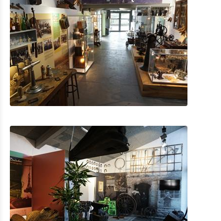
Mobilität in Troisvierges
Fahrrad Vermietung
Indoor Aktivitäten
Eat & Sleep
Agenda
News