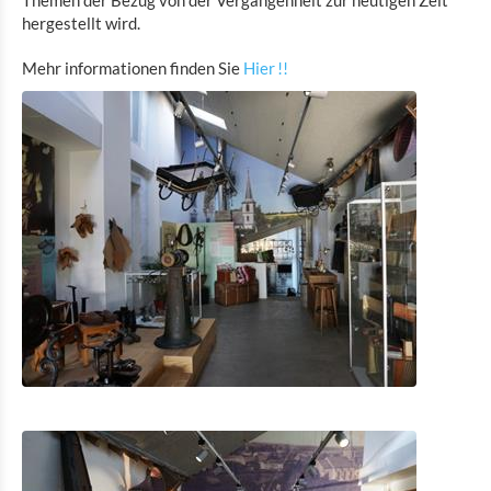
Themen der Bezug von der Vergangenheit zur heutigen Zeit
Museum der Ardennenschlacht Clervaux
hergestellt wird.
Rackésmillen - industrielles Erbe
Mehr informationen finden Sie
Hier !!
Cornelyshaff – Die Kunst des Brauens
General Patton Memorial Museum Ettelbrück
Museum der Ardennenschlacht 1944-1945 Wiltz
Nationales Museum mit Mikrobrauerei und Gerberei
Wiltz
Victor Hugo Haus Literatur Museum
Geschichtsmuseum der Stadt Vianden
Geschichtsmuseum der Brauerei Diekirch
Nationalmuseum der Militärgeschichte
Museum der Poststation und Museum für
Schreibutensilien
Museum der Wassermühle
Shopping