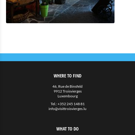
WHERE TO FIND
46, Rue de Binsfeld
9912 Troisvierges
Luxembourg
Tel.:
+352 245 148 81
info@visittroisvierges.lu
WHAT TO DO