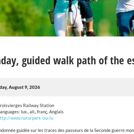
day, guided walk path of the e
day, August 9, 2026
roisvierges Railway Station
anguages: lux., all., franç, Anglais
ttp://www.naturpark-our.lu
donnée guidée sur les traces des passeurs de la Seconde guerre mond