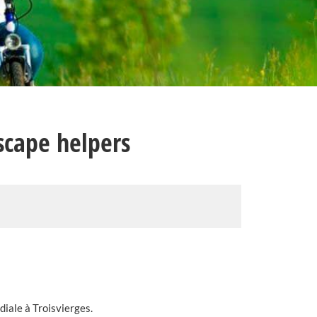
scape helpers
iale à Troisvierges.