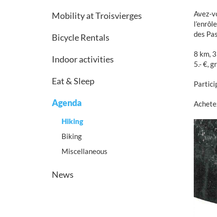
Avez-vo
Mobility at Troisvierges
l’enrôl
des Pas
Bicycle Rentals
8 km, 3
Indoor activities
5.- €, 
Eat & Sleep
Partici
Agenda
Achetez
Hiking
Biking
Miscellaneous
News