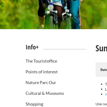
Sun
Info+
The Touristoffice
Sun
Points of interest
Nature Parc Our
T
L
Cultural & Museums
h
Shopping
Une ran