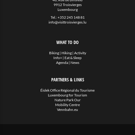
9912 Troisvierges
Luxembourg
Tel.:
+352 245 148 81
info@visittroisvierges.lu
WHAT TO DO
Biking
|
Hiking
|
Activity
Info+
|
Eat & Sleep
Agenda
|
News
PARTNERS & LINKS
Éislek Office Régional du Tourisme
Luxembourg for Tourism
Nature Park Our
Mobility Centre
Vennbahn.eu