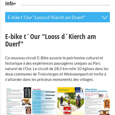
Info+
E-bike t´Our "Looss d´Kierch am Duerf"
The Touristoffice
E-bike t´Our "Looss d´Kierch am
Points of interest
Duerf"
Nature Parc Our
Ce nouveau circuit E-Bike associe le patrimoine culturel et
Cultural & Museums
historique à des expériences paysagères uniques au Parc
naturel de l’Our. Le circuit de 28,5 km relie 10 églises dans les
Shopping
deux communes de Troisvierges et Weiswampach et invite à
s’attarder dans les précieux monuments des villages.
Mobility at Troisvierges
Bicycle Rentals
Indoor activities