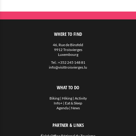
WHERE TO FIND
46, Rue de Binsfeld
9912 Troisvierges
Luxembourg
Tel.:
+352 245 148 81
info@visittroisvierges.lu
WHAT TO DO
Biking
|
Hiking
|
Activity
Info+
|
Eat & Sleep
Agenda
|
News
PARTNER & LINKS
Éislek Office Régional du Tourisme