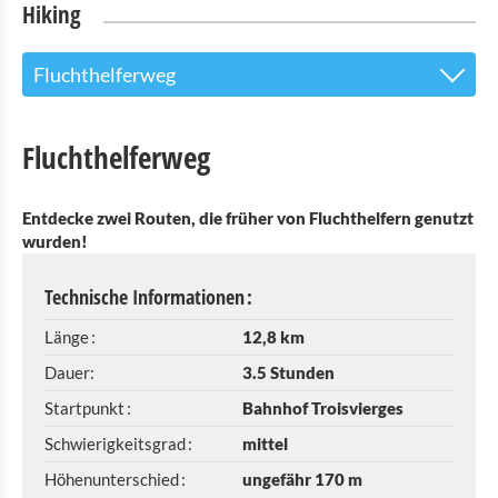
Hiking
Fluchthelferweg
Geführte Wanderung "Historyrunde Basbellain"
Fluchthelferweg
Éislek Pfad Troisvierges
Entdecke zwei Routen, die früher von Fluchthelfern genutzt
lokaler Wanderweg TV 1
wurden!
lokaler Wanderweg TV2
Technische Informationen :
lokaler Wanderweg TV3
Länge :
12,8 km
Historyrunde Basbellain
Dauer:
3.5 Stunden
Startpunkt :
Bahnhof Troisvierges
Fluchthelferweg
Schwierigkeitsgrad :
mittel
Naturlehrpfad „Cornelysmillen“
Höhenunterschied :
ungefähr 170 m