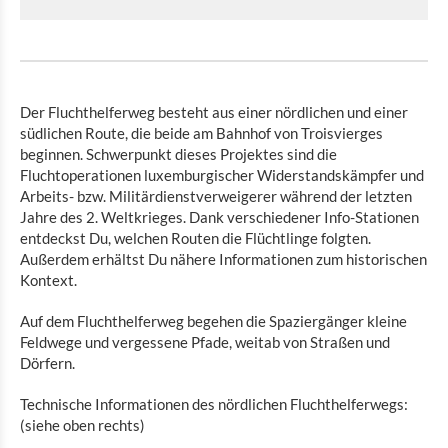
Franziskuswanderweg 7 km
Franziskuswanderweg 13,9 km
CFL-Bahnwanderweg
Der Fluchthelferweg besteht aus einer nördlichen und einer
südlichen Route, die beide am Bahnhof von Troisvierges
beginnen. Schwerpunkt dieses Projektes sind die
Europäischer Wanderweg Escapardenne
Fluchtoperationen luxemburgischer Widerstandskämpfer und
Arbeits- bzw. Militärdienstverweigerer während der letzten
Auto-Pédestre Wanderwege im Éislek
Jahre des 2. Weltkrieges. Dank verschiedener Info-Stationen
entdeckst Du, welchen Routen die Flüchtlinge folgten.
Nordpfad
Außerdem erhältst Du nähere Informationen zum historischen
Kontext.
Panoramaweg Troisvierges-Wiltz
Auf dem Fluchthelferweg begehen die Spaziergänger kleine
Wanderweg GR 57
Feldwege und vergessene Pfade, weitab von Straßen und
Dörfern.
Wanderung „Über Grenzen und durch die
Technische Informationen des nördlichen Fluchthelferwegs:
Geschichte“
(siehe oben rechts)