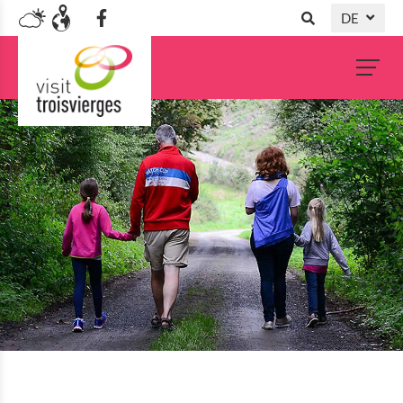
DE
NL
FR
EN