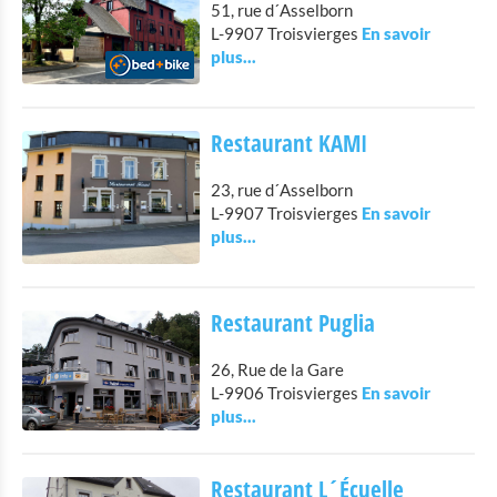
51, rue d´Asselborn
Eat & Sleep
L-9907 Troisvierges
Restauration
Petite restauration
Hébergements avec restauration
Restaurant KAMI
Hébergements privés
23, rue d´Asselborn
Autres
L-9907 Troisvierges
Agenda
Actualités
Restaurant Puglia
26, Rue de la Gare
L-9906 Troisvierges
Restaurant L´Écuelle