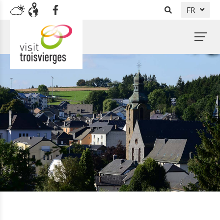
FR
DE
NL
EN