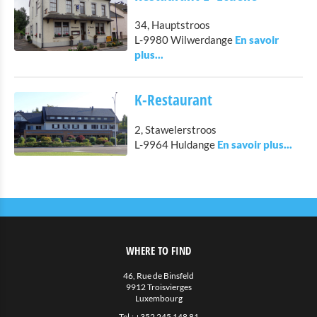
34, Hauptstroos
L-9980 Wilwerdange
K-Restaurant
2, Stawelerstroos
L-9964 Huldange
WHERE TO FIND
46, Rue de Binsfeld
9912 Troisvierges
Luxembourg
Tel.:
+352 245 148 81