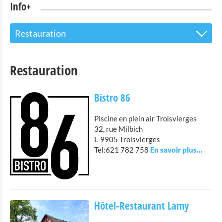
Info+
Restauration
Le centre d’accueil pour les visiteurs
Restauration
Attractions touristiques
Bistro 86
Parc Naturel de l'Our
Piscine en plein air Troisvierges
Culture & musées
32, rue Milbich
L-9905 Troisvierges
Shopping
Tel:621 782 758
Mobilité à Troisvierges
Location de Vélo
Hôtel-Restaurant Lamy
Activités intérieures