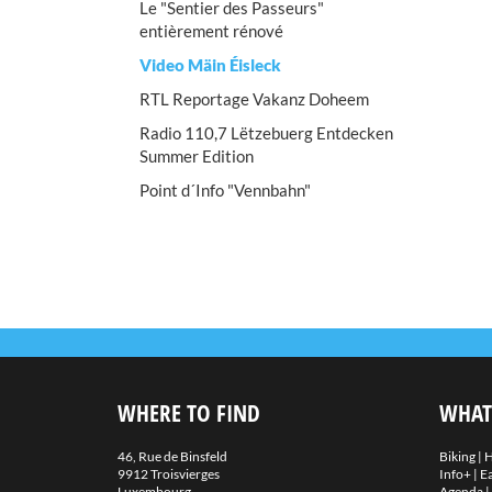
Le "Sentier des Passeurs"
entièrement rénové
Video Mäin Éisleck
RTL Reportage Vakanz Doheem
Radio 110,7 Lëtzebuerg Entdecken
Summer Edition
Point d´Info "Vennbahn"
WHERE TO FIND
WHAT
46, Rue de Binsfeld
Biking
|
H
9912 Troisvierges
Info+
|
Ea
Luxembourg
Agenda
|