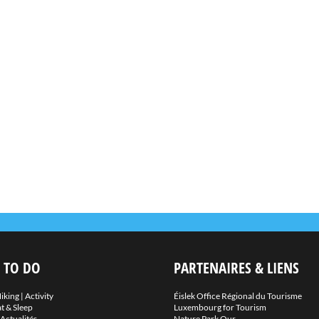
 TO DO
PARTENAIRES & LIENS
iking
|
Activity
Éislek Office Régional du Tourisme
t & Sleep
Luxembourg for Tourism
Actualités
Nature Park Our