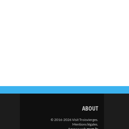
ABOUT
© 2016-2026 Visit Troisvierges.
Mentions légales
.
Agence web
mum.lu