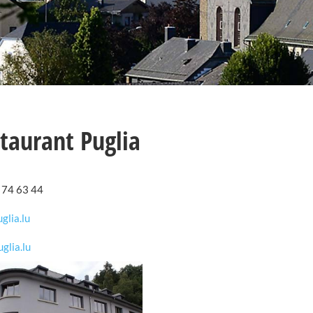
taurant Puglia
7 74 63 44
glia.lu
glia.lu