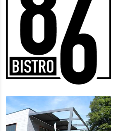
Eat & Sleep
Restauration
Petite restauration
Hébergements avec restauration
Hébergements privés
Autres
Agenda
Actualités