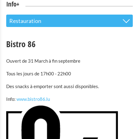
Info+
Restauration
Le centre d’accueil pour les visiteurs
Bistro 86
Attractions touristiques
Ouvert de 31 March à fin septembre
Parc Naturel de l'Our
Tous les jours de 17h00 - 22h00
Culture & musées
Des snacks à emporter sont aussi disponibles.
Shopping
Info:
www.bistro86.lu
Mobilité à Troisvierges
Location de Vélo
Activités intérieures