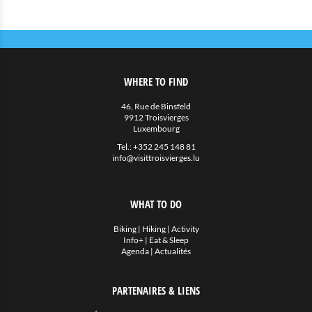
WHERE TO FIND
46, Rue de Binsfeld
9912 Troisvierges
Luxembourg
Tel.:
+352 245 148 81
info@visittroisvierges.lu
WHAT TO DO
Biking
|
Hiking
|
Activity
Info+
|
Eat & Sleep
Agenda
|
Actualités
PARTENAIRES & LIENS