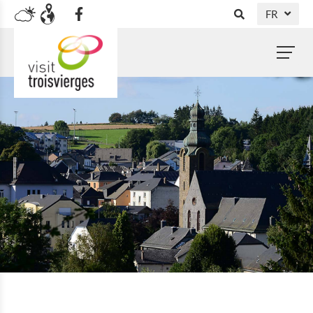
FR
DE
NL
EN