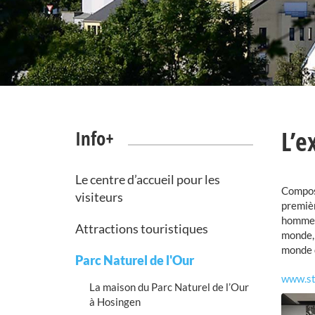
L’e
Info+
Le centre d’accueil pour les
Composé
visiteurs
premièr
hommes 
Attractions touristiques
monde, 
monde 
Parc Naturel de l'Our
www.ste
La maison du Parc Naturel de l’Our
à Hosingen