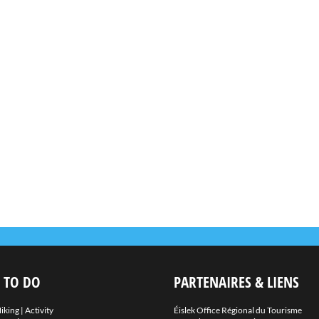
 TO DO
PARTENAIRES & LIENS
iking
|
Activity
Éislek Office Régional du Tourisme