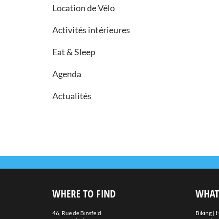
Location de Vélo
Activités intérieures
Eat & Sleep
Agenda
Actualités
WHERE TO FIND
WHAT
46, Rue de Binsfeld
Biking
|
H