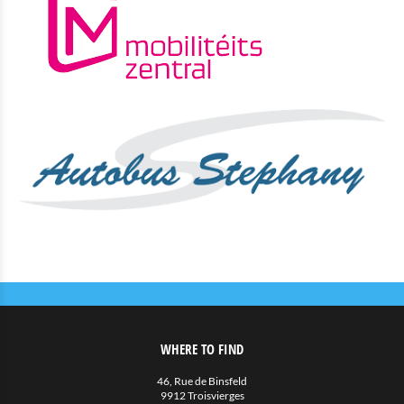
Eat & Sleep
Agenda
Actualités
WHERE TO FIND
46, Rue de Binsfeld
9912 Troisvierges