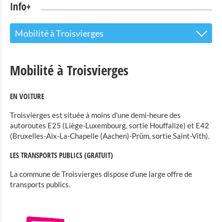
Info+
Mobilité à Troisvierges
Le centre d’accueil pour les visiteurs
Mobilité à Troisvierges
Attractions touristiques
EN VOITURE
Parc Naturel de l'Our
Troisvierges est située à moins d’une demi-heure des
Culture & musées
autoroutes E25 (Liège-Luxembourg, sortie Houffalize) et E42
(Bruxelles-Aix-La-Chapelle (Aachen)-Prüm, sortie Saint-Vith).
Shopping
LES TRANSPORTS PUBLICS (GRATUIT)
Mobilité à Troisvierges
La commune de Troisvierges dispose d’une large offre de
transports publics.
Location de Vélo
Activités intérieures