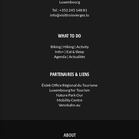
Luxembourg
Tel.:
+352 245 148 81
info@visittroisvierges.lu
WHAT TO DO
Biking
|
Hiking
|
Activity
Info+
|
Eat & Sleep
Agenda
|
Actualités
PARTENAIRES & LIENS
Éislek Office Régional du Tourisme
Luxembourg for Tourism
Nature Park Our
Mobility Centre
Vennbahn.eu
ABOUT