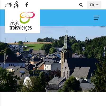
FR
DE
NL
EN