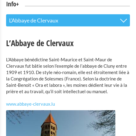
Info+
L’Abbaye de Clervaux
Le centre d’accueil pour les visiteurs
L’Abbaye de Clervaux
Attractions touristiques
L’Abbaye bénédictine Saint-Maurice et Saint-Maur de
Parc Naturel de l'Our
Clervaux fut bâtie selon l’exemple de l’abbaye de Cluny entre
La maison du Parc Naturel de l’Our à Hosingen
1909 et 1910. De style néo-romain, elle est étroitement liée à
la Congrégation de Solesmes (France). Selon la doctrine de
L’exposition « The Family of Man » à Clervaux
Saint-Benoit « Ora et labora », les moines dédient leur vie à la
Château de Vianden
prière et au travail, qu’il soit intellectuel ou manuel.
Le couvent de Cinqfontaines
www.abbaye-clervaux.lu
Le musée rural de Binsfeld
La mine de cuivre à Stolzembourg
L’Abbaye de Clervaux