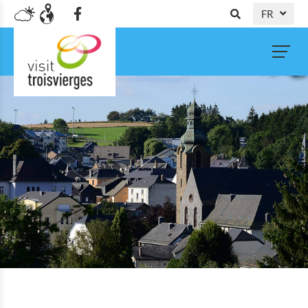
FR
DE
NL
EN