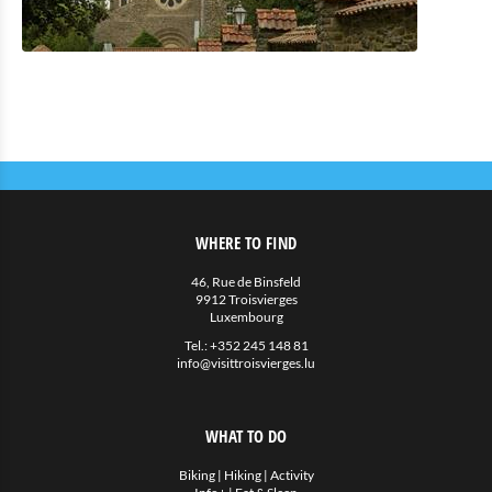
WHERE TO FIND
46, Rue de Binsfeld
9912 Troisvierges
Luxembourg
Tel.:
+352 245 148 81
info@visittroisvierges.lu
WHAT TO DO
Biking
|
Hiking
|
Activity