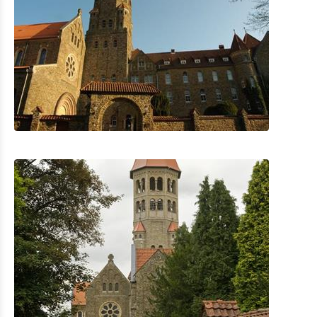
Le Golf de Clervaux
L’AquaNat’Our à Hosingen
Park Sënnesräich Lullange
Culture & musées
Shopping
Mobilité à Troisvierges
Location de Vélo
Activités intérieures
Eat & Sleep
Agenda
Actualités