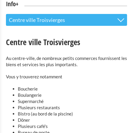
Info+
Centre ville Troisvierges
Le centre d’accueil pour les visiteurs
Centre ville Troisvierges
Attractions touristiques
Au centre-ville, de nombreux petits commerces fournissent les
Parc Naturel de l'Our
biens et services les plus importants.
Culture & musées
Vous y trouverez notamment
Shopping
Boucherie
Boulangerie
Centre ville Troisvierges
Supermarché
Shopping Center Massen
Plusieurs restaurants
Bistro (au bord de la piscine)
Shopping Center Knauf
Döner
Plusieurs café's
Mobilité à Troisvierges
Bureau de poste