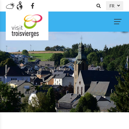
FR
DE
NL
EN