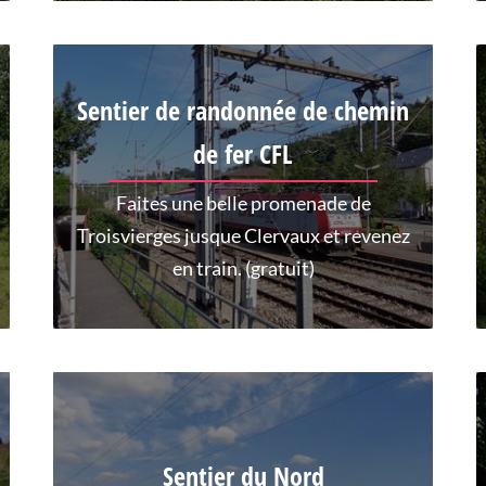
Sentier de randonnée de chemin
de fer CFL
Faites une belle promenade de
Troisvierges jusque Clervaux et revenez
en train. (gratuit)
Sentier du Nord