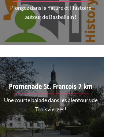
Plongez dans la nature et l'histoire
autour de Basbellain !
Promenade St. Francois 7 km
Une courte balade dans les alentours de
Troisvierges!