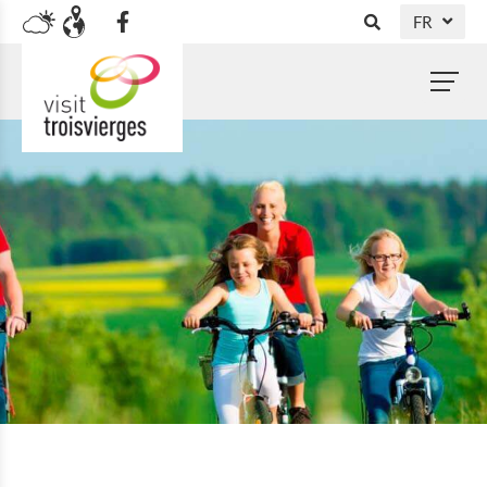
FR
DE
NL
EN