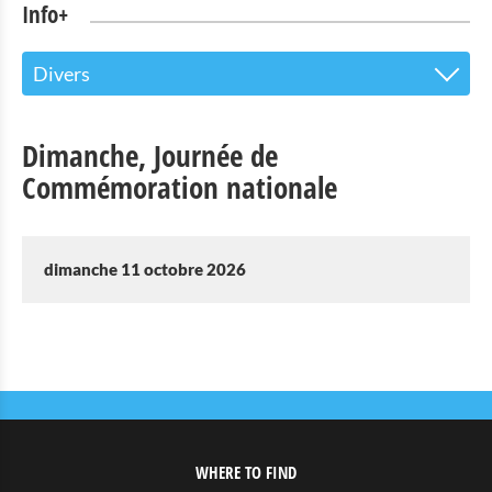
Info+
Divers
Le centre d’accueil pour les visiteurs
Dimanche, Journée de
Attractions touristiques
Commémoration nationale
Parc Naturel de l'Our
Culture & musées
dimanche 11 octobre 2026
Shopping
Mobilité à Troisvierges
Location de Vélo
Activités intérieures
WHERE TO FIND