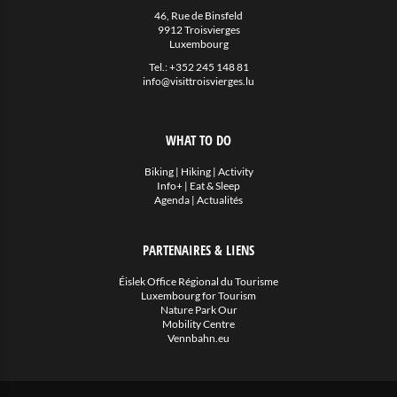
Eat & Sleep
46, Rue de Binsfeld
9912 Troisvierges
Luxembourg
Agenda
Tel.:
+352 245 148 81
info@visittroisvierges.lu
Hiking
Biking
WHAT TO DO
Divers
Biking
|
Hiking
|
Activity
Info+
|
Eat & Sleep
Actualités
Agenda
|
Actualités
PARTENAIRES & LIENS
Éislek Office Régional du Tourisme
Luxembourg for Tourism
Nature Park Our
Mobility Centre
Vennbahn.eu