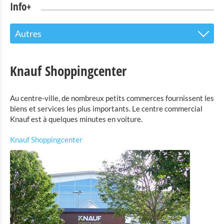
Info+
Autres
Le centre d’accueil pour les visiteurs
Knauf Shoppingcenter
Attractions touristiques
Au centre-ville, de nombreux petits commerces fournissent les
Parc Naturel de l'Our
biens et services les plus importants. Le centre commercial
Knauf est à quelques minutes en voiture.
Culture & musées
Knauf Shoppingcenter
Shopping
Mobilité à Troisvierges
Location de Vélo
Activités intérieures