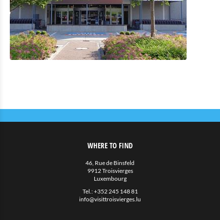
Eat & Sleep
Restauration
Petite restauration
Hébergements avec restauration
Hébergements privés
Autres
Agenda
Actualités
WHERE TO FIND
46, Rue de Binsfeld
9912 Troisvierges
Luxembourg
Tel.:
+352 245 148 81
info@visittroisvierges.lu