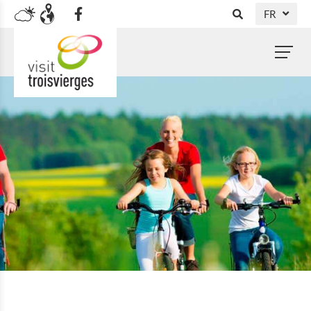
FR
DE
NL
EN