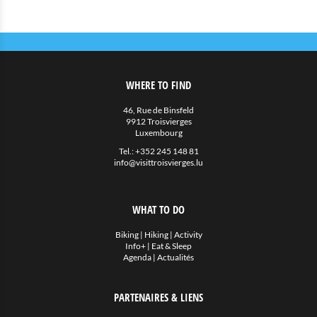
WHERE TO FIND
46, Rue de Binsfeld
9912 Troisvierges
Luxembourg
Tel.:
+352 245 148 81
info@visittroisvierges.lu
WHAT TO DO
Biking
|
Hiking
|
Activity
Info+
|
Eat & Sleep
Agenda
|
Actualités
PARTENAIRES & LIENS