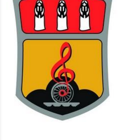
Eat & Sleep
Agenda
Hiking
Biking
Divers
Actualités