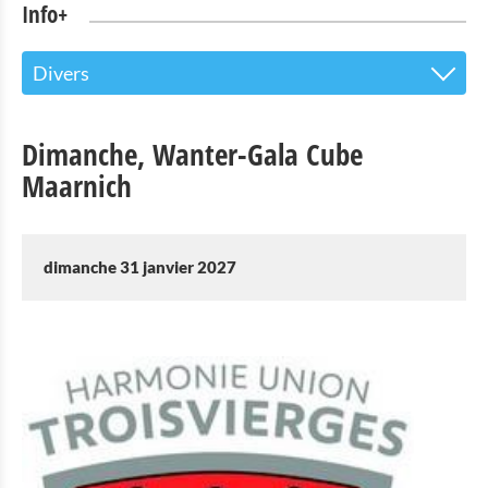
Info+
Divers
Le centre d’accueil pour les visiteurs
Dimanche, Wanter-Gala Cube
Attractions touristiques
Maarnich
Parc Naturel de l'Our
Culture & musées
dimanche 31 janvier 2027
Shopping
Mobilité à Troisvierges
Location de Vélo
Activités intérieures