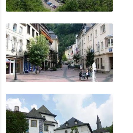
Eat & Sleep
Restauration
Petite restauration
Hébergements avec restauration
Hébergements privés
Autres
Agenda
Actualités