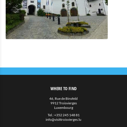
WHERE TO FIND
46, Rue de Binsfeld
9912 Troisvierges
Luxembourg
Tel.:
+352 245 148 81
info@visittroisvierges.lu