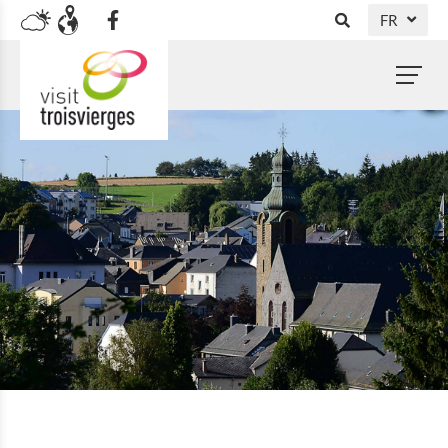
FR
DE
NL
EN