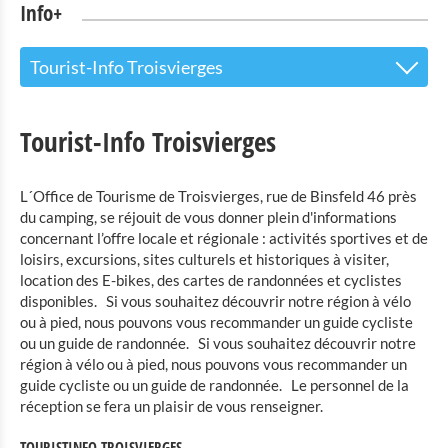
Info+
Tourist-Info Troisvierges
Le centre d’accueil pour les visiteurs
Tourist-Info Troisvierges
Tourist-Info Troisvierges
Station-service pour vélos
L´Office de Tourisme de Troisvierges, rue de Binsfeld 46 près
du camping, se réjouit de vous donner plein d'informations
Attractions touristiques
concernant l’offre locale et régionale : activités sportives et de
loisirs, excursions, sites culturels et historiques à visiter,
Parc Naturel de l'Our
location des E-bikes, des cartes de randonnées et cyclistes
disponibles. Si vous souhaitez découvrir notre région à vélo
Culture & musées
ou à pied, nous pouvons vous recommander un guide cycliste
ou un guide de randonnée. Si vous souhaitez découvrir notre
Shopping
région à vélo ou à pied, nous pouvons vous recommander un
guide cycliste ou un guide de randonnée. Le personnel de la
Mobilité à Troisvierges
réception se fera un plaisir de vous renseigner.
TOURISTINFO TROISVIERGES