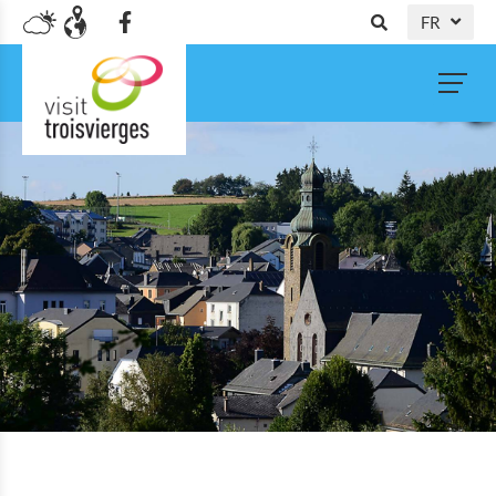
FR
DE
NL
EN