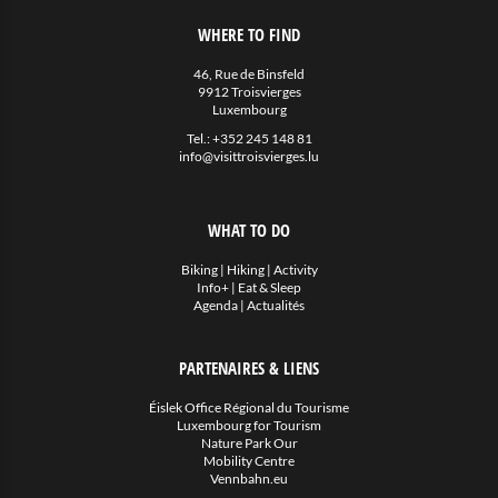
WHERE TO FIND
46, Rue de Binsfeld
9912 Troisvierges
Luxembourg
Tel.:
+352 245 148 81
info@visittroisvierges.lu
WHAT TO DO
Biking
|
Hiking
|
Activity
Info+
|
Eat & Sleep
Agenda
|
Actualités
PARTENAIRES & LIENS
Éislek Office Régional du Tourisme
Luxembourg for Tourism
Nature Park Our
Mobility Centre
Vennbahn.eu