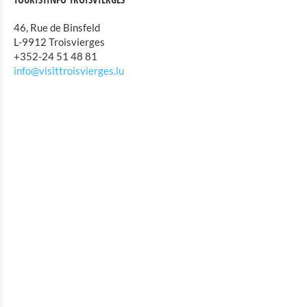
Location de Vélo
46, Rue de Binsfeld
Activités intérieures
L-9912 Troisvierges
+352-24 51 48 81
Eat & Sleep
info@visittroisvierges.lu
Agenda
Actualités