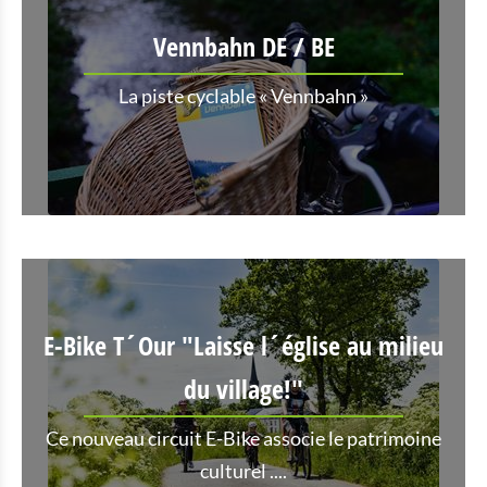
Vennbahn DE / BE
La piste cyclable « Vennbahn »
E-Bike T´Our "Laisse l´église au milieu
du village!"
Ce nouveau circuit E-Bike associe le patrimoine
culturel ....