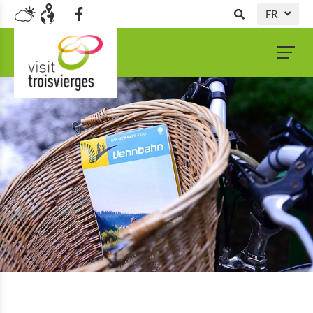
FR
DE
NL
EN