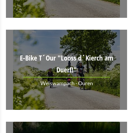
E-Bike T´Our "Looss d´Kierch am
Duerf!"
Weiswampach - Ouren