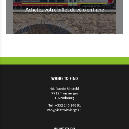
Achetez votre billet de vélo en ligne
WHERE TO FIND
46, Rue de Binsfeld
9912 Troisvierges
Luxembourg
Tel.:
+352 245 148 81
info@visittroisvierges.lu
WHAT TO DO