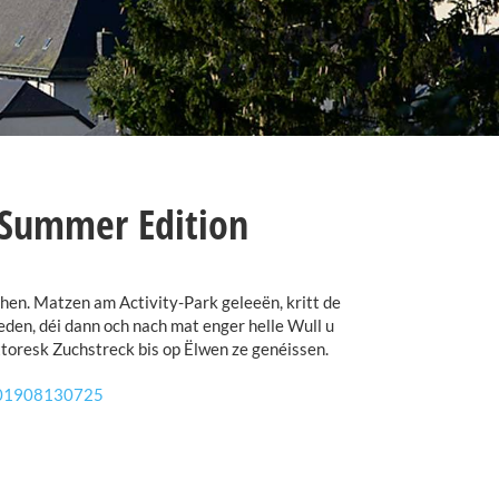
 Summer Edition
en. Matzen am Activity-Park geleeën, kritt de
den, déi dann och nach mat enger helle Wull u
ittoresk Zuchstreck bis op Ëlwen ze genéissen.
201908130725