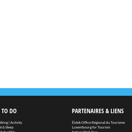
 TO DO
PARTENAIRES & LIENS
iking
|
Activity
Éislek Office Régional du Tourisme
t & Sleep
Luxembourg for Tourism
Actualités
Nature Park Our