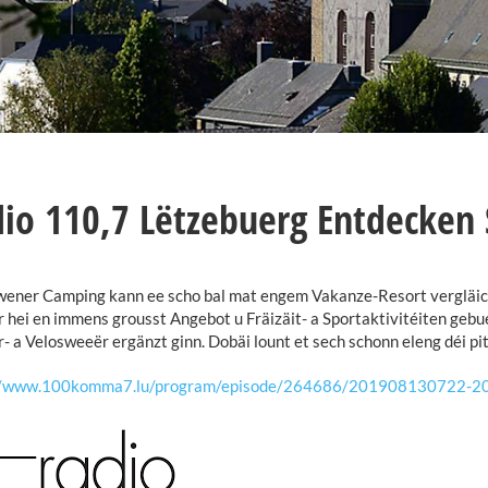
io 110,7 Lëtzebuerg Entdecken
ener Camping kann ee scho bal mat engem Vakanze-Resort vergläich
hei en immens grousst Angebot u Fräizäit- a Sportaktivitéiten gebue
 a Velosweeër ergänzt ginn. Dobäi lount et sech schonn eleng déi p
//www.100komma7.lu/program/episode/264686/201908130722-