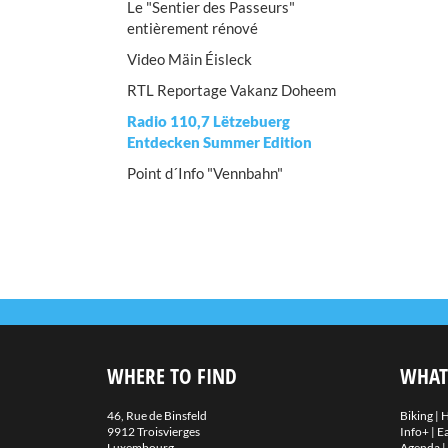
Le "Sentier des Passeurs"
entièrement rénové
Video Mäin Éisleck
RTL Reportage Vakanz Doheem
Radio 110,7 Lëtzebuerg
Entdecken Summer Edition
Point d´Info "Vennbahn"
WHERE TO FIND
WHAT
46, Rue de Binsfeld
Biking
|
H
9912 Troisvierges
Info+
|
Ea
Luxembourg
Agenda
|