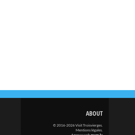
ABOUT
© 2016-2026 Visit Troisvierges.
Mentions légales
.
Agence web
mum.lu