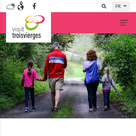
FR
DE
NL
EN