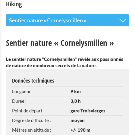
Hiking
Sentier nature « Cornelysmillen »
Randonnée guidéee "Circuit historique de
Sentier nature « Cornelysmillen »
Basbellain"
Éislek Pad Troisvierges
Le sentier nature "Cornelysmillen" révèle aux passionnés
de nature de nombreux secrets de la nature.
sentier de randonnée local TV 1
Données techniques
Circuit de randonnée TV2
Longueur :
9 km
Circuit de randonnée TV3
Durée :
3,0 h
Historyrunde Basbellain
Point de départ :
gare Troisvierges
Dégre de difficulté :
moyen
Sentier des Passeurs
Mètres en altitude :
+/- 190 m