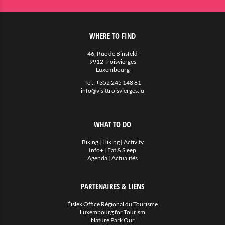
WHERE TO FIND
46, Rue de Binsfeld
9912 Troisvierges
Luxembourg
Tel.:
+352 245 148 81
info@visittroisvierges.lu
WHAT TO DO
Biking
|
Hiking
|
Activity
Info+
|
Eat & Sleep
Agenda
|
Actualités
PARTENAIRES & LIENS
Éislek Office Régional du Tourisme
Luxembourg for Tourism
Nature Park Our