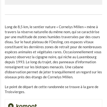
Sentier nature « Cornelysmillen »
Promenade St. Francois 7 km
Promenade St. Francois 13,9 km
Long de 8,5 km, le sentier nature « Cornelys Millen » mène à
travers la réserve naturelle du même nom, qui se caractérise
Sentier de randonnée de chemin de fer CFL
par une multitude de zones humides traversées par des cours
d’eau. Sur le haut plateau de l'Oesling, ces espaces vitaux
Sentier européen Escapardenne
constituent les dernières zones de retrait pour de nombreuses
espèces animales et végétales rares. Occasionnellement vous
Circuits auto-pédestres dans l'Éislek
pouvez observez la cigogne noire, qui niche au Luxembourg
depuis 1993. Le long du trajet, des panneaux d'information
Sentier du Nord
renseignent sur les biotopes menacés. Une cabane
d'observation permet de jeter tranquillement un regard sur les
Sentier Panorama
oiseaux près des étangs de Cornelys Millen.
Randonnée GR 57
Le point de départ de cette randonnée se trouve à la gare de
Troisvierges.
Traversée des Pays et des Âges