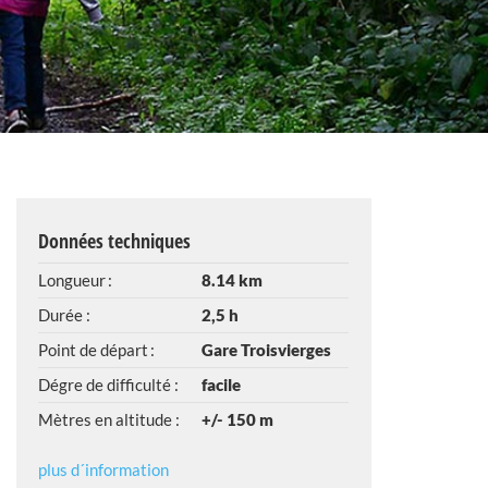
Données techniques
Longueur :
8.14 km
Durée :
2,5 h
Point de départ :
Gare Troisvierges
Dégre de difficulté :
facile
Mètres en altitude :
+/- 150 m
plus d´information