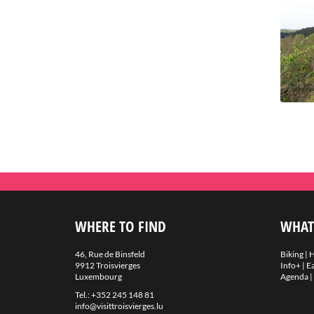
WHERE TO FIND
WHAT
46, Rue de Binsfeld
Biking
|
H
9912 Troisvierges
Info+
|
Ea
Luxembourg
Agenda
|
Tel.:
+352 245 148 81
info@visittroisvierges.lu