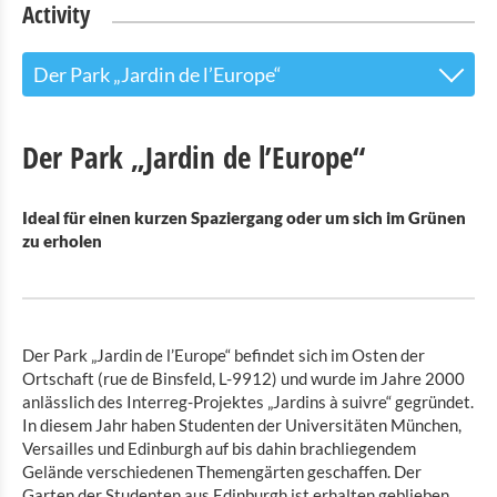
Activity
Der Park „Jardin de l’Europe“
Freibad:
Der Park „Jardin de l’Europe“
Camping Tel.: + 352 / 99 71 41
Ideal für einen kurzen Spaziergang oder um sich im Grünen
Activity Parc
zu erholen
Grillplatz
Online Reservieren
Der Park „Jardin de l’Europe“ befindet sich im Osten der
Europagarten
Ortschaft (rue de Binsfeld, L-9912) und wurde im Jahre 2000
anlässlich des Interreg-Projektes „Jardins à suivre“ gegründet.
In diesem Jahr haben Studenten der Universitäten München,
Versailles und Edinburgh auf bis dahin brachliegendem
Gelände verschiedenen Themengärten geschaffen. Der
Garten der Studenten aus Edinburgh ist erhalten geblieben,