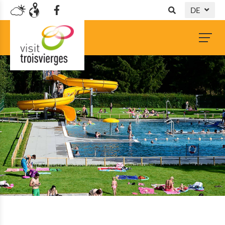
DE
NL
FR
EN