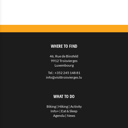
WHERE TO FIND
46, Rue de Binsfeld
9912 Troisvierges
Luxembourg
Tel.:
+352 245 148 81
info@visittroisvierges.lu
WHAT TO DO
Biking
|
Hiking
|
Activity
Info+
|
Eat & Sleep
Agenda
|
News