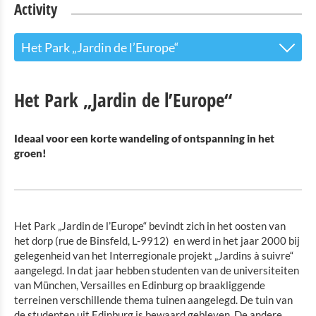
Activity
Het Park „Jardin de l’Europe“
Buitenzwembad:
Het Park „Jardin de l’Europe“
Camping Tel.: + 352 / 99 71 41
Ideaal voor een korte wandeling of ontspanning in het
Recreatiegebied
groen!
Grilplaats
Online Reserveren
Het Park „Jardin de l’Europe“ bevindt zich in het oosten van
Europa Garden
het dorp
(rue de Binsfeld, L-9912)
en werd in het jaar 2000 bij
gelegenheid van het Interregionale projekt „Jardins à suivre“
aangelegd. In dat jaar hebben studenten van de universiteiten
van München, Versailles en Edinburg op braakliggende
terreinen verschillende thema tuinen aangelegd. De tuin van
de studenten uit Edinburg is bewaard gebleven. De andere