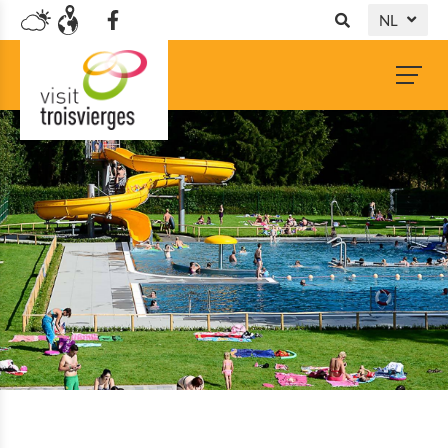
NL
DE
FR
EN