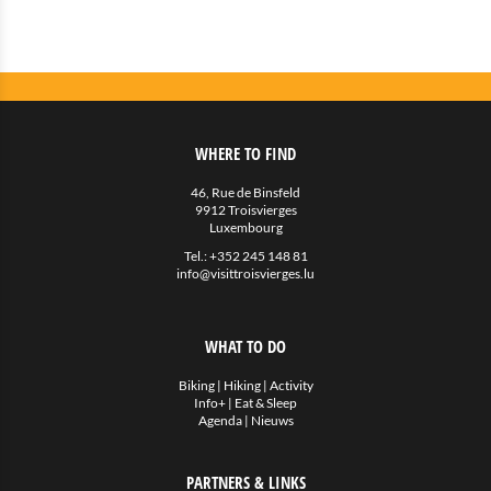
WHERE TO FIND
46, Rue de Binsfeld
9912 Troisvierges
Luxembourg
Tel.:
+352 245 148 81
info@visittroisvierges.lu
WHAT TO DO
Biking
|
Hiking
|
Activity
Info+
|
Eat & Sleep
Agenda
|
Nieuws
PARTNERS & LINKS